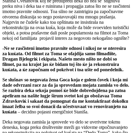
Staniša Cvetanoviќ koj ne predupredi deka do nea se stignuva
preku niva i deka taa e ruinirana i propagjja zatoa što ne se rasčisteni
imotno pravnite odnosni. Toa silno ne zaintrigira pa započnavme
otvorena diskusija so nego postavuvajќi mu mnogu prašanja.
Najprvin ne čudeše kako toa opštinata ne insistirala na
rekonstrukcija na ovaa kuќa, koja može da bide svoeviden turistički
objekt, a potoa prašavme dali posle popularnosta na filmot za Toma
nekoj od familijata projavil interes za negovoto nekogašno ognište?
-Ne se rasčisteni imotno pravnite odnosi i nikoj ne se nteresira
za ku
ќ
ata. Od filmot za Toma se ofajdija samo filmađiite,
Dragan Bjelogri
ќ
i ekipata. Našeto mesto ništo ne dobi so
filmot, pa na krajot jas
ќ
e bidam toj što
ќ
e ja rekonstruira
ku
ќ
ata, a
ќ
e započnam od pokrivot i toa ušte od ponedelnik.
Se slušnav so negovata žena Goca koja e golem čovek i koja mi
dade odvrzani race za da ja sprovedam mojata zamisla vo delo.
Se razbira deka sekoja pomoš
ќ
e bide dobredojdena pa zatoa
apeliram na našite lugje širum svetot koi go obožavaa Toma
Zdravkovi
ќ
i sakaat da pomognat da me kontaktiraat dokolku
imaat želba so svoi donacii da učestvuvaat vo renoviranjeto na
ku
ќ
ata
– decidno pojasni energičniot Staniša.
Deka negovata zamisla ja sprovede vo delo se uverivme tokmu
deneska, koga preku društvenite mreži go vidovme otpočnuvanjeto
na rekonstrukcija na pokrivot od kuќata na “Dedo Toma”, kako što