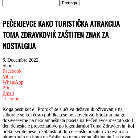
PEČENJEVCE KAKO TURISTIČKA ATRAKCIJA
TOMA ZDRAVKOVIЌ ZAŠTITEN ZNAK ZA
NOSTALGIJA
6. Decembra 2022.
Share
Facebook
Viber
WhatsApp
Print
Email
Telegram
Koga pesnikot e “Prorok” se slučuva dežavu ili oživuvanje na
stihovite so koi često publikata se poistovetuva. E tokmu toa go
doživeeavme na neodamnešnata poseta na Pečenjevce mestoto sto I
den deneska e prepoznatlivo po legendarniot Toma Zdravkoviќ, koj
preku svoite pesni i kafanskiot duh e seušte prisuten vo ova malo i
pitomo selo na jugot na Srbija, vo neposredna blizina na Leskovac.