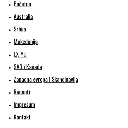
Početna
Australia
Srbija
Makedonija
EX-YU
SAD i Kanada
Zapadna evropa i Skandinavija
Recepti
Impresum
Kontakt