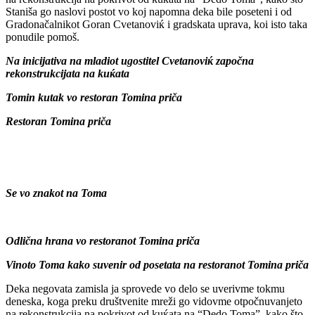
Staniša go naslovi postot vo koj napomna deka bile poseteni i od
Gradonačalnikot Goran Cvetanoviќ i gradskata uprava, koi isto taka
ponudile pomoš.
Na inicijativa na mladiot ugostitel Cvetanoviќ započna
rekonstrukcijata na kuќata
Tomin kutak vo restoran Tomina priča
Restoran Tomina priča
Se vo znakot na Toma
Odlična hrana vo restoranot Tomina priča
Vinoto Toma kako suvenir od posetata na restoranot Tomina priča
Deka negovata zamisla ja sprovede vo delo se uverivme tokmu
deneska, koga preku društvenite mreži go vidovme otpočnuvanjeto
na rekonstrukcija na pokrivot od kuќata na “Dedo Toma”, kako što