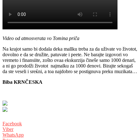
Video od atmosverata vo Tomina priča
Na krajot samo bi dodala deka mallku treba za da uživate vo životot,
dovolno e da se družite, patuvate i peete. Ne barajte izgovori vo
vremeto i finansiite, zošto ovaa ekskurzija čineše samo 1000 denari,
a ni go prodolži životot najmalku za 1000 denovi. Birajte sekogaš
da ste veseli i sreќni, a toa najdobro se postignuva preku muzikata…
Biba KRNČESKA
Facebook
Viber
WhatsApp