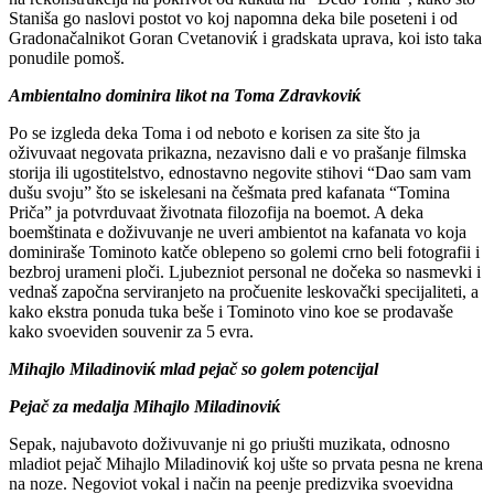
Staniša go naslovi postot vo koj napomna deka bile poseteni i od
Gradonačalnikot Goran Cvetanoviќ i gradskata uprava, koi isto taka
ponudile pomoš.
Ambientalno dominira likot na Toma Zdravkoviќ
Po se izgleda deka Toma i od neboto e korisen za site što ja
oživuvaat negovata prikazna, nezavisno dali e vo prašanje filmska
storija ili ugostitelstvo, ednostavno negovite stihovi “Dao sam vam
dušu svoju” što se iskelesani na češmata pred kafanata “Tomina
Priča” ja potvrduvaat životnata filozofija na boemot. A deka
boemštinata e doživuvanje ne uveri ambientot na kafanata vo koja
dominiraše Tominoto katče oblepeno so golemi crno beli fotografii i
bezbroj urameni ploči. Ljubezniot personal ne dočeka so nasmevki i
vednaš započna serviranjeto na pročuenite leskovački specijaliteti, a
kako ekstra ponuda tuka beše i Tominoto vino koe se prodavaše
kako svoeviden souvenir za 5 evra.
Mihajlo Miladinoviќ mlad pejač so golem potencijal
Pejač za medalja Mihajlo Miladinoviќ
Sepak, najubavoto doživuvanje ni go priušti muzikata, odnosno
mladiot pejač Mihajlo Miladinoviќ koj ušte so prvata pesna ne krena
na noze. Negoviot vokal i način na peenje predizvika svoevidna