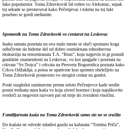
Iako popularniot Toma Zdravkoviќ bil roden vo Aleksinac, sepak
toj sekade se prestavuval kako Pečenjevac i tokmu na toj fakt
posebno se gordi meštanite.
Spomenik na Toma Zdravkoviќ vo centarot na Leskovac
Inaku samata posetata na ova malo mesto se sluči spontano koga
odlučivme da bideme del od dobro osmislenata ednodnevna
ekskurzija na renomiranata T.A. “Bran”, koja najprvin ni gi ponudi
gradskite znamenitosti na Leskovac, vo koi spagjaše i posetata na
crkvata “Sv.Trojca” i crkvata na Presveta Bogorodica poznata kako
Crkva Odžaklija, a potoa se upativme kon spomen obeležjeto na
Toma Zdravkoviќ postaveno vo strogiot centar na gradot.
Posle razgledot zaminavme prema seloto Pečenjevce kade seušte
postoi trošnata stara kuќa vo koja ziveel boemot i koja najslikovito
svedoči za negoviot razvoen pat od trnje do zvezdeni visočini.
Familijarnata kuќa na Toma Zdravkoviќ samo sto ne se srušila
Do kuќata ne odvede mladiot gazda na kafanata “Tomina Priča”,