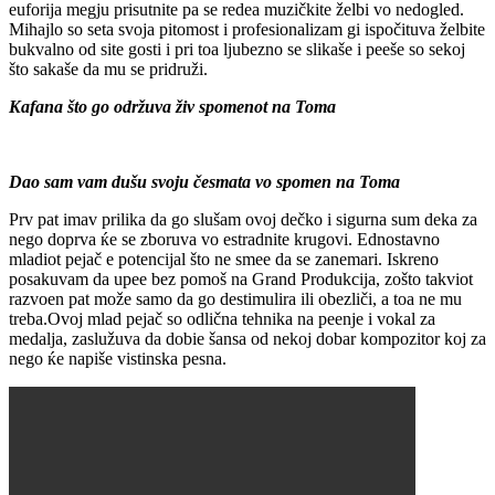
euforija megju prisutnite pa se redea muzičkite želbi vo nedogled.
Mihajlo so seta svoja pitomost i profesionalizam gi ispočituva želbite
bukvalno od site gosti i pri toa ljubezno se slikaše i peeše so sekoj
što sakaše da mu se pridruži.
Kafana što go održuva živ spomenot na Toma
Dao sam vam dušu svoju česmata vo spomen na Toma
Prv pat imav prilika da go slušam ovoj dečko i sigurna sum deka za
nego doprva ќe se zboruva vo estradnite krugovi. Ednostavno
mladiot pejač e potencijal što ne smee da se zanemari. Iskreno
posakuvam da upee bez pomoš na Grand Produkcija, zošto takviot
razvoen pat može samo da go destimulira ili obezliči, a toa ne mu
treba.Ovoj mlad pejač so odlična tehnika na peenje i vokal za
medalja, zaslužuva da dobie šansa od nekoj dobar kompozitor koj za
nego ќe napiše vistinska pesna.