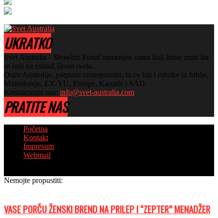
UKRATKO
Svet Australia - Showbiz Portal namenjen vama koji želite znati šta
se radi na estradi širom sveta.
Osim Australije, potpuno ravnopravno, tu će biti i rubrike iz Srbije,
Makedonije, EX-YU, Evrope, Kanade i SAD.
Kontaktirajte nas:
info@svet-australia.com
PRATITE NAS
Početna
Kontakt
Impresum
Webmail
© Copyright 2018 - Sva prava zadržana
Nemojte propustiti:
VASE PORČU ŽENSKI BREND NA PRILEP I “ZEPTER” MENADŽER