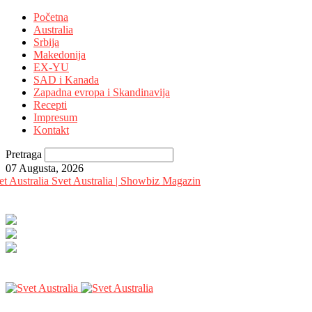
Početna
Australia
Srbija
Makedonija
EX-YU
SAD i Kanada
Zapadna evropa i Skandinavija
Recepti
Impresum
Kontakt
Pretraga
07 Augusta, 2026
Svet Australia | Showbiz Magazin