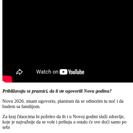
Približavaju se praznici, da li ste ugovorili Novu godinu?
Novu 2026. nisam ugovorio, planiram da se odmorim tu noć i da
budem sa familijom.
Za kraj čitaocima bi poželeo da ih i u Novoj godini služi zdravlje,
koje je najvažnije da se vole i poštuju a ostalo će sve doći samo po
sebi