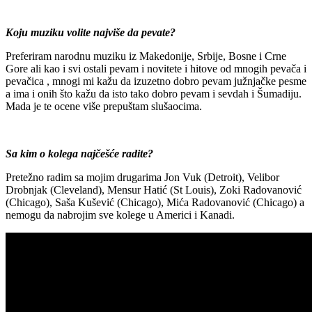
Koju muziku volite najviše da pevate?
Preferiram narodnu muziku iz Makedonije, Srbije, Bosne i Crne
Gore ali kao i svi ostali pevam i novitete i hitove od mnogih pevača i
pevačica , mnogi mi kažu da izuzetno dobro pevam južnjačke pesme
a ima i onih što kažu da isto tako dobro pevam i sevdah i Šumadiju.
Mada je te ocene više prepuštam slušaocima.
Sa kim o kolega najčešće radite?
Pretežno radim sa mojim drugarima Jon Vuk (Detroit), Velibor
Drobnjak (Cleveland), Mensur Hatić (St Louis), Zoki Radovanović
(Chicago), Saša Kušević (Chicago), Mića Radovanović (Chicago) a
nemogu da nabrojim sve kolege u Americi i Kanadi.