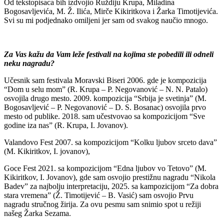
Od tekstopisaca bih izdvojio Ruždiju Krupa, Miladina
Bogosavljevića, M. Ž. Ilića, Mirče Kikiritkova i Žarka Timotijevića.
Svi su mi podjednako omiljeni jer sam od svakog naučio mnogo.
Za Vas kažu da Vam leže festivali na kojima ste pobedili ili odneli
neku nagradu?
Učesnik sam festivala Moravski Biseri 2006. gde je kompozicija
“Dom u selu mom” (R. Krupa – P. Negovanović – N. N. Patalo)
osvojila drugo mesto. 2009. kompozicija “Srbija je svetinja” (M.
Bogosavljević – P. Negovanović – D. S. Bosanac) osvojila prvo
mesto od publike. 2018. sam učestvovao sa kompozicijom “Sve
godine iza nas” (R. Krupa, I. Jovanov).
Valandovo Fest 2007. sa kompozicijom “Kolku ljubov srceto dava”
(M. Kikiritkov, I. jovanov),
Goce Fest 2021. sa kompozicijom “Edna ljubov vo Tetovo” (M.
Kikiritkov, I. Jovanov), gde sam osvojio prestižnu nagradu “Nikola
Badev” za najbolju interpretaciju, 2025. sa kampozicijom “Za dobra
stara vremena” (Ž. Timotijević – B. Vasić) sam osvojio Prvu
nagradu stručnog žirija. Za ovu pesmu sam snimio spot u režiji
našeg Žarka Sezama.