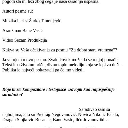
pogodi šta mi leži zbog čega je naša saradnja uspešna.
Autori pesme su:
Muzika i tekst Žarko Timotijević
Aranžman Bane Vasić
Video Sezam Produkcija
Kakva su Vaša očekivanja za pesmu “Za dobra stara vremena”?
Ja verujem u ovu pesmu. Svaki čovek može da se u njoj ponađe.
Tekst ima životnu priču, divnu toplu melodiju koja se lepi za dušu.
Publika je najveći pokazatelj pa će mo videti.
Koje bi ste kompozitore i testopisce izdvojili kao najuspešnije
saradnike?
Sarađivao sam sa
najboljima, a to su Predrag Negovanović, Novica Nikolić Patalo,
Dragan Stojković Bosanac, Bane Vasić, Ilčo Jovanov itd…