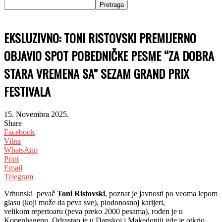
EKSLUZIVNO: TONI RISTOVSKI PREMIJERNO
OBJAVIO SPOT POBEDNIČKE PESME “ZA DOBRA
STARA VREMENA SA” SEZAM GRAND PRIX
FESTIVALA
15. Novembra 2025.
Share
Facebook
Viber
WhatsApp
Print
Email
Telegram
Vrhunski pevač
Toni Ristovski
, poznat je javnosti po veoma lepom
glasu (koji može da peva sve), plodonosnoj karijeri,
velikom repertoaru (peva preko 2000 pesama), rođen je u
Kopenhagenu. Odrastao je u Danskoj i Makedoniji gde je otkrio