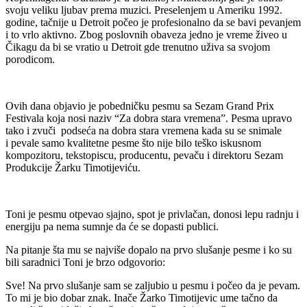
svoju veliku ljubav prema muzici. Preselenjem u Ameriku 1992.
godine, tačnije u Detroit počeo je profesionalno da se bavi pevanjem
i to vrlo aktivno. Zbog poslovnih obaveza jedno je vreme živeo u
Čikagu da bi se vratio u Detroit gde trenutno uživa sa svojom
porodicom.
Ovih dana objavio je pobedničku pesmu sa Sezam Grand Prix
Festivala koja nosi naziv “Za dobra stara vremena”. Pesma upravo
tako i zvuči podseća na dobra stara vremena kada su se snimale
i pevale samo kvalitetne pesme što nije bilo teško iskusnom
kompozitoru, tekstopiscu, producentu, pevaču i direktoru Sezam
Produkcije Žarku Timotijeviću.
Toni je pesmu otpevao sjajno, spot je privlačan, donosi lepu radnju i
energiju pa nema sumnje da će se dopasti publici.
Na pitanje šta mu se najviše dopalo na prvo slušanje pesme i ko su
bili saradnici Toni je brzo odgovorio:
Sve! Na prvo slušanje sam se zaljubio u pesmu i počeo da je pevam.
To mi je bio dobar znak. Inače Žarko Timotijevic ume tačno da