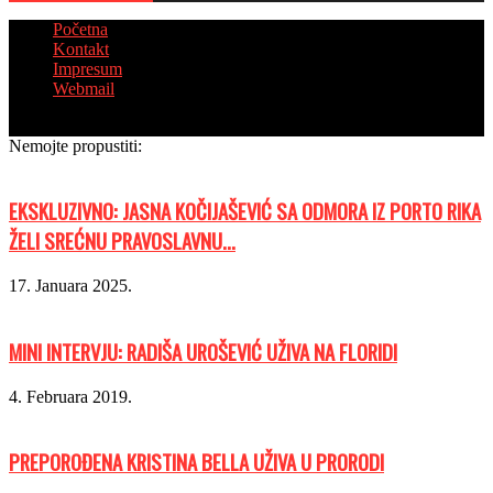
Početna
Kontakt
Impresum
Webmail
© Copyright 2018 - Sva prava zadržana
Nemojte propustiti:
EKSKLUZIVNO: JASNA KOČIJAŠEVIĆ SA ODMORA IZ PORTO RIKA
ŽELI SREĆNU PRAVOSLAVNU...
17. Januara 2025.
MINI INTERVJU: RADIŠA UROŠEVIĆ UŽIVA NA FLORIDI
4. Februara 2019.
PREPOROĐENA KRISTINA BELLA UŽIVA U PRORODI