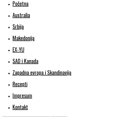
Početna
Australia
Srbija
Makedonija
EX-YU
SAD i Kanada
Zapadna evropa i Skandinavija
Recepti
Impresum
Kontakt