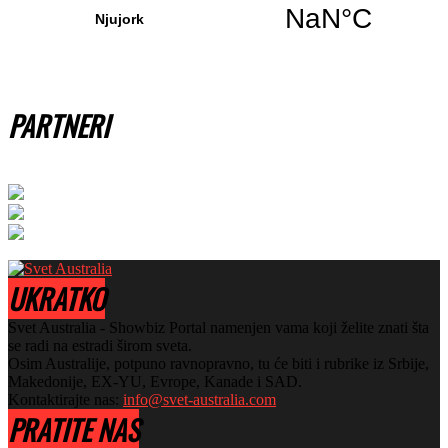
PARTNERI
UKRATKO
Svet Australia - Showbiz Portal namenjen vama koji želite znati šta
se radi na estradi širom sveta.
Osim Australije, potpuno ravnopravno, tu će biti i rubrike iz Srbije,
Makedonije, EX-YU, Evrope, Kanade i SAD.
Kontaktirajte nas:
info@svet-australia.com
PRATITE NAS