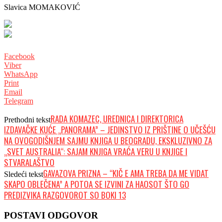
Slavica MOMAKOVIĆ
Facebook
Viber
WhatsApp
Print
Email
Telegram
RADA KOMAZEC, UREDNICA I DIREKTORICA
Prethodni tekst
IZDAVAČKE KUĆE „PANORAMA” – JEDINSTVO IZ PRIŠTINE O UČEŠĆU
NA OVOGODIŠNJEM SAJMU KNJIGA U BEOGRADU, EKSKLUZIVNO ZA
„SVET AUSTRALIA“: SAJAM KNJIGA VRAĆA VERU U KNJIGE I
STVARALAŠTVO
GAVAZOVA PRIZNA – “KIČ E AMA TREBA DA ME VIDAT
Sledeći tekst
SKAPO OBLEČENA” A POTOA SE IZVINI ZA HAOSOT ŠTO GO
PREDIZVIKA RAZGOVOROT SO BOKI 13
POSTAVI ODGOVOR