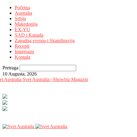
Početna
Australia
Srbija
Makedonija
EX-YU
SAD i Kanada
Zapadna evropa i Skandinavija
Recepti
Impresum
Kontakt
Pretraga
10 Augusta, 2026
Svet Australia | Showbiz Magazin