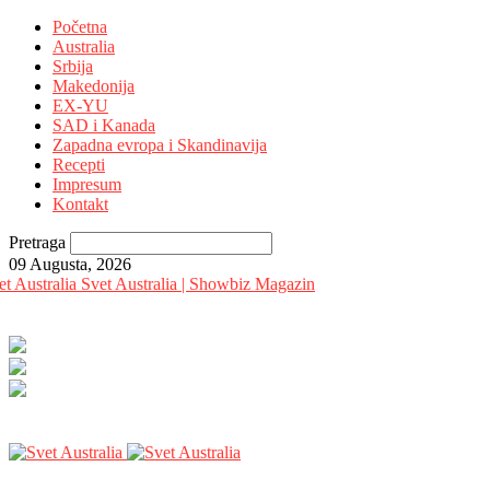
Početna
Australia
Srbija
Makedonija
EX-YU
SAD i Kanada
Zapadna evropa i Skandinavija
Recepti
Impresum
Kontakt
Pretraga
09 Augusta, 2026
Svet Australia | Showbiz Magazin