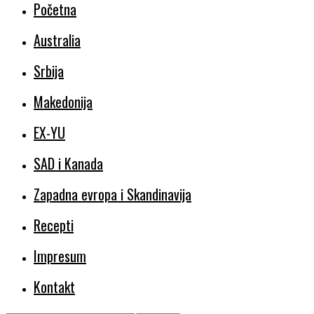
Početna
Australia
Srbija
Makedonija
EX-YU
SAD i Kanada
Zapadna evropa i Skandinavija
Recepti
Impresum
Kontakt