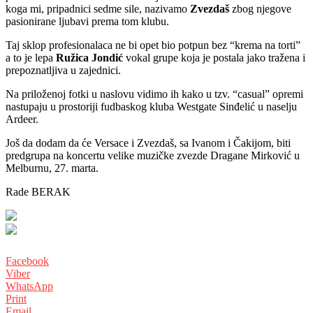
koga mi, pripadnici sedme sile, nazivamo
Zvezdaš
zbog njegove
pasionirane ljubavi prema tom klubu.
Taj sklop profesionalaca ne bi opet bio potpun bez “krema na torti”
a to je lepa
Ružica Jondić
vokal grupe koja je postala jako tražena i
prepoznatljiva u zajednici.
Na priloženoj fotki u naslovu vidimo ih kako u tzv. “casual” opremi
nastupaju u prostoriji fudbaskog kluba Westgate Sinđelić u naselju
Ardeer.
Još da dodam da će Versace i Zvezdaš, sa Ivanom i Čakijom, biti
predgrupa na koncertu velike muzičke zvezde Dragane Mirković u
Melburnu, 27. marta.
Rade BERAK
Facebook
Viber
WhatsApp
Print
Email