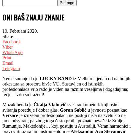
ONI BAŠ ZNAJU ZNANJE
10. Februara 2020.
Share
Facebook
Viber
WhatsApp
Print
Email
Telegram
Nema sumnje da je
LUCKY BAND
iz Melburna jedan od najboljih
orkestara sa prostora bivše YU. Sastavljen od istinskih
profesionalaca vrlo rado je viđen na raznim veseljima i događajima;
rečju – vrlo su traženi!
Mozak benda je
Čkalja Vlahović
svestrani umetnik koji osim
sviranja poseduje i dobar glas.
Goran Sablić
u javnosti poznat kao
Versace
je izuzetan profesionalac i ne postoji ništa na svetu što ne
ume odsvirati, pa zbog toga često prati i poznate pevače iz Srbije,
Rumunije, Makedonije… koji gostuju u Australiji. Veran harmonici i
pravi virtuoz sa tim instrumentom je
Aleksandar Aco Stevanović