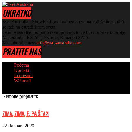
UKRATKO
Svet Australia - Showbiz Portal namenjen vama koji želite znati šta
se radi na estradi širom sveta.
Osim Australije, potpuno ravnopravno, tu će biti i rubrike iz Srbije,
Makedonije, EX-YU, Evrope, Kanade i SAD.
Kontaktirajte nas:
info@svet-australia.com
PRATITE NAS
Početna
Kontakt
Impresum
Webmail
© Copyright 2018 - Sva prava zadržana
Nemojte propustiti:
ZIMA, ZIMA, E, PA ŠTA?!
22. Januara 2020.