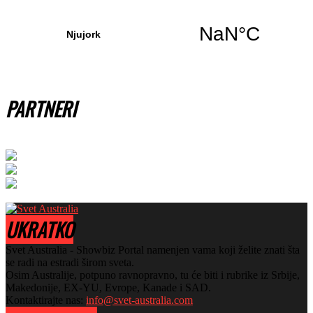
PARTNERI
UKRATKO
Svet Australia - Showbiz Portal namenjen vama koji želite znati šta
se radi na estradi širom sveta.
Osim Australije, potpuno ravnopravno, tu će biti i rubrike iz Srbije,
Makedonije, EX-YU, Evrope, Kanade i SAD.
Kontaktirajte nas:
info@svet-australia.com