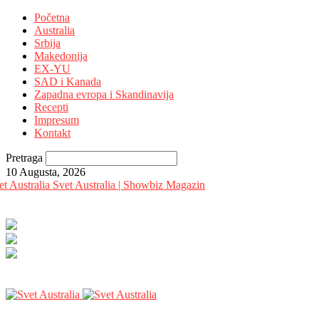
Početna
Australia
Srbija
Makedonija
EX-YU
SAD i Kanada
Zapadna evropa i Skandinavija
Recepti
Impresum
Kontakt
Pretraga
10 Augusta, 2026
Svet Australia | Showbiz Magazin