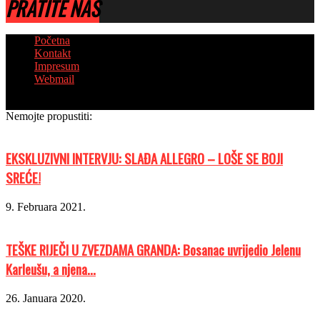
PRATITE NAS
Početna
Kontakt
Impresum
Webmail
© Copyright 2018 - Sva prava zadržana
Nemojte propustiti:
EKSKLUZIVNI INTERVJU: SLAĐA ALLEGRO – LOŠE SE BOJI
SREĆE!
9. Februara 2021.
TEŠKE RIJEČI U ZVEZDAMA GRANDA: Bosanac uvrijedio Jelenu
Karleušu, a njena...
26. Januara 2020.