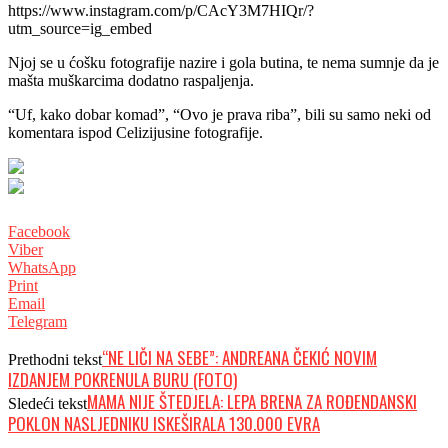
https://www.instagram.com/p/CAcY3M7HIQr/?
utm_source=ig_embed
Njoj se u ćošku fotografije nazire i gola butina, te nema sumnje da je
mašta muškarcima dodatno raspaljenja.
“Uf, kako dobar komad”, “Ovo je prava riba”, bili su samo neki od
komentara ispod Celizijusine fotografije.
Facebook
Viber
WhatsApp
Print
Email
Telegram
“NE LIČI NA SEBE”: ANDREANA ČEKIĆ NOVIM
Prethodni tekst
IZDANJEM POKRENULA BURU (FOTO)
MAMA NIJE ŠTEDJELA: LEPA BRENA ZA ROĐENDANSKI
Sledeći tekst
POKLON NASLJEDNIKU ISKEŠIRALA 130.000 EVRA