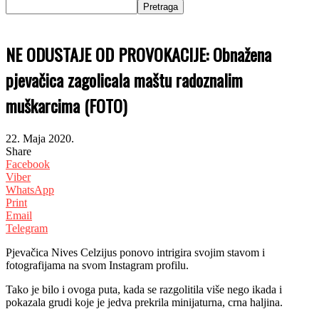
NE ODUSTAJE OD PROVOKACIJE: Obnažena
pjevačica zagolicala maštu radoznalim
muškarcima (FOTO)
22. Maja 2020.
Share
Facebook
Viber
WhatsApp
Print
Email
Telegram
Pjevačica Nives Celzijus ponovo intrigira svojim stavom i
fotografijama na svom Instagram profilu.
Tako je bilo i ovoga puta, kada se razgolitila više nego ikada i
pokazala grudi koje je jedva prekrila minijaturna, crna haljina.