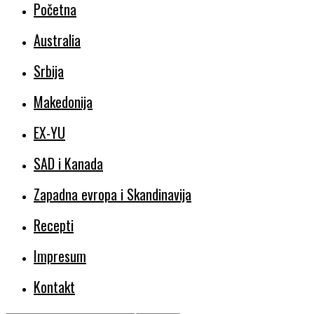
Početna
Australia
Srbija
Makedonija
EX-YU
SAD i Kanada
Zapadna evropa i Skandinavija
Recepti
Impresum
Kontakt