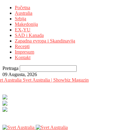
Početna
Australia
Srbija
Makedonija
EX-YU
SAD i Kanada
Zapadna evropa i Skandinavija
Recepti
Impresum
Kontakt
Pretraga
09 Augusta, 2026
Svet Australia | Showbiz Magazin