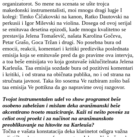
organizatorot. So mene na scenata se ušte trojca
makedonski instrumentalisti, moi mnogu dragi lugje I
kolegi: Timko Čičakovski na kanon, Ratko Dautovski na
perkusii i Igor Milevski na violina. Dosega od ovoj serijal
se emituvaa desetina epizodi, kade mnogu kvalitetno se
prestavija Jelena Tomaševič, našata Karolina Gočeva,
Petar Grašo, Goca Tržan i drugi. No posebna bura od
emocii, reakcii, komentari i kritiki predizvika poslednata
emisija koja se emituvaše pred da go pravime ova intervju,
a toa beše emisijata vo koja gostuvaše isklučitelnata Jelena
Karleuša. Taa emisija sozdade bura od pozitivni komentari
i kritiki, i od strana na običnata publika, no i od strana na
stručnata javnost. Taka što sosema Ve razbiram zošto baš
taa emisija Ve pottikna da go napravime ovoj razgovor.
Tvojot instrumentalen udel vo show programot beše
osobeno zabeležan i mislam deka aranžmanski beše
akcentirano tvoeto muziciranje. Kaži ni nešto poveќe za
celiot ovoj proekt i za načinot na aranžmanskoto
preoblikuvanje na hitovite na Karleuša?
Točna e vašata konstatacija deka klarinetot odigra važna