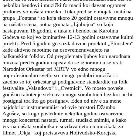
nekolku bendovi i muzički formacii koi davaat ogromen
pridones vo našata muzika. Tuka pred se e mojata matična
grupa „Fontana“ so koja skoro 20 godini ostavivme mnogu
na našata scena, potoa grupata „Ljubojna“ so koja
nastapuvam 18 godini, a tuka e i bendot na Karolina
Gočeva so koj vo izminative 12-13 godini ostavivme kultni
proekti. Pred 5 godini go sozdadovme proektot „Etnosfera“
kade aktivno rabotime na osovremenuvanjeto na
balkanskiot folklor. Od pregolemata ljubov kon narodnata
muzika pred 6 godini uspeav da se izboram da se vrati
Narodniot Orkestar pri MRTV vo edno mnogu
poprofesionalno svetlo so mnogu podobri muzičari i
zaedno so toj orkestar gi podignavme standardite na folk
festivalite „Valandovo“ i „Cvetnici“. Vo moeto poveќe
godišno rabotenje steknav mnogu sorabotnici bez koi ne bi
postignal toa što go postignav. Eden od niv e za mene
najdobriot instrumentalist od ovie prostori Džambo
Agušev, so kogo poslednite nekolku godini ostvarivme
mnogu koncertni nastapi, turnei, studiski snimki, a kako
vrv na našata sorabotka e sozdavanjeto na muzikata za
filmot „Okja“ koj pretstavuva Holivudsko-Korejska