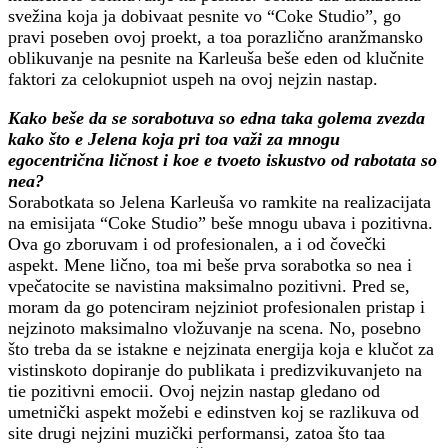
svežina koja ja dobivaat pesnite vo “Coke Studio”, go
pravi poseben ovoj proekt, a toa porazlično aranžmansko
oblikuvanje na pesnite na Karleuša beše eden od klučnite
faktori za celokupniot uspeh na ovoj nejzin nastap.
Kako beše da se sorabotuva so edna taka golema zvezda
kako što e Jelena koja pri toa važi za mnogu
egocentrična ličnost i koe e tvoeto iskustvo od rabotata so
nea?
Sorabotkata so Jelena Karleuša vo ramkite na realizacijata
na emisijata “Coke Studio” beše mnogu ubava i pozitivna.
Ova go zboruvam i od profesionalen, a i od čovečki
aspekt. Mene lično, toa mi beše prva sorabotka so nea i
vpečatocite se navistina maksimalno pozitivni. Pred se,
moram da go potenciram nejziniot profesionalen pristap i
nejzinoto maksimalno vložuvanje na scena. No, posebno
što treba da se istakne e nejzinata energija koja e klučot za
vistinskoto dopiranje do publikata i predizvikuvanjeto na
tie pozitivni emocii. Ovoj nejzin nastap gledano od
umetnički aspekt možebi e edinstven koj se razlikuva od
site drugi nejzini muzički performansi, zatoa što taa