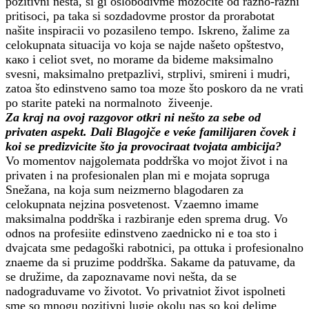
pozitivni nešta, si gi oslobodivme mozocite od razno-razni
pritisoci, pa taka si sozdadovme prostor da prorabotat
našite inspiracii vo pozasileno tempo. Iskreno, žalime za
celokupnata situacija vo koja se najde našeto opštestvo,
како i celiot svet, no morame da bideme maksimalno
svesni, maksimalno pretpazlivi, strplivi, smireni i mudri,
zatoa što edinstveno samo toa moze što poskoro da ne vrati
po starite pateki na normalnoto živeenje.
Za kraj na ovoj razgovor otkri ni nešto za sebe od
privaten aspekt. Dali Blagojče e veќe familijaren čovek i
koi se predizvicite što ja provociraat tvojata ambicija?
Vo momentov najgolemata poddrška vo mojot život i na
privaten i na profesionalen plan mi e mojata sopruga
Snežana, na koja sum neizmerno blagodaren za
celokupnata nejzina posvetenost. Vzaemno imame
maksimalna poddrška i razbiranje eden sprema drug. Vo
odnos na profesiite edinstveno zaednicko ni e toa sto i
dvajcata sme pedagoški rabotnici, pa ottuka i profesionalno
znaeme da si pruzime poddrška. Sakame da patuvame, da
se družime, da zapoznavame novi nešta, da se
nadograduvame vo životot. Vo privatniot život ispolneti
sme so mnogu pozitivni lugje okolu nas so koi delime