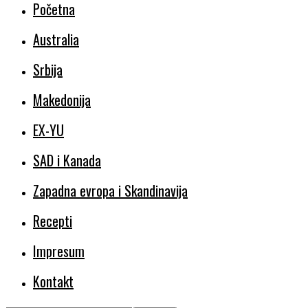
Početna
Australia
Srbija
Makedonija
EX-YU
SAD i Kanada
Zapadna evropa i Skandinavija
Recepti
Impresum
Kontakt