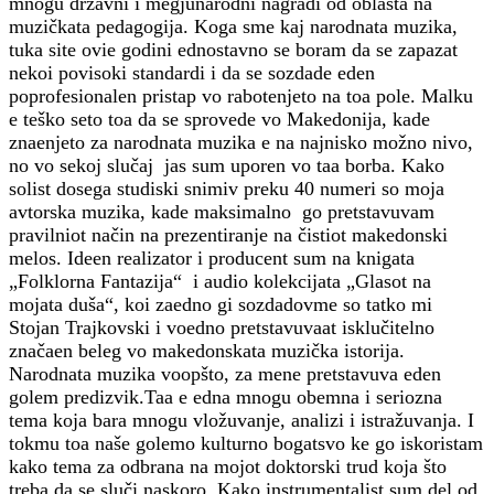
mnogu državni i megjunarodni nagradi od oblasta na
muzičkata pedagogija. Koga sme kaj narodnata muzika,
tuka site ovie godini ednostavno se boram da se zapazat
nekoi povisoki standardi i da se sozdade eden
poprofesionalen pristap vo rabotenjeto na toa pole. Malku
e teško seto toa da se sprovede vo Makedonija, kade
znaenjeto za narodnata muzika e na najnisko možno nivo,
no vo sekoj slučaj jas sum uporen vo taa borba. Kako
solist dosega studiski snimiv preku 40 numeri so moja
avtorska muzika, kade maksimalno go pretstavuvam
pravilniot način na prezentiranje na čistiot makedonski
melos. Ideen realizator i producent sum na knigata
„Folklorna Fantazija“ i audio kolekcijata „Glasot na
mojata duša“, koi zaedno gi sozdadovme so tatko mi
Stojan Trajkovski i voedno pretstavuvaat isklučitelno
značaen beleg vo makedonskata muzička istorija.
Narodnata muzika voopšto, za mene pretstavuva eden
golem predizvik.Taa e edna mnogu obemna i seriozna
tema koja bara mnogu vložuvanje, analizi i istražuvanja. I
tokmu toa naše golemo kulturno bogatsvo ke go iskoristam
kako tema za odbrana na mojot doktorski trud koja što
treba da se sluči naskoro. Kako instrumentalist sum del od