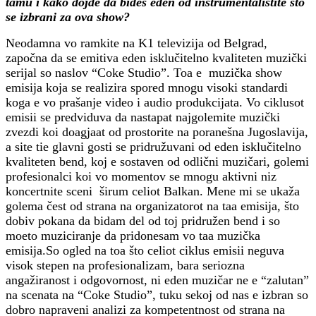
tamu i kako dojde da bideš eden od instrumentalistite što
se izbrani za ova show?
Neodamna vo ramkite na K1 televizija od Belgrad,
započna da se emitiva eden isklučitelno kvaliteten muzički
serijal so naslov “Coke Studio”. Toa e muzička show
emisija koja se realizira spored mnogu visoki standardi
koga e vo prašanje video i audio produkcijata. Vo ciklusot
emisii se predviduva da nastapat najgolemite muzički
zvezdi koi doagjaat od prostorite na poranešna Jugoslavija,
a site tie glavni gosti se pridružuvani od eden isklučitelno
kvaliteten bend, koj e sostaven od odlični muzičari, golemi
profesionalci koi vo momentov se mnogu aktivni niz
koncertnite sceni širum celiot Balkan. Mene mi se ukaža
golema čest od strana na organizatorot na taa emisija, što
dobiv pokana da bidam del od toj pridružen bend i so
moeto muziciranje da pridonesam vo taa muzička
emisija.So ogled na toa što celiot ciklus emisii neguva
visok stepen na profesionalizam, bara seriozna
angažiranost i odgovornost, ni eden muzičar ne e “zalutan”
na scenata na “Coke Studio”, tuku sekoj od nas e izbran so
dobro napraveni analizi za kompetentnost od strana na