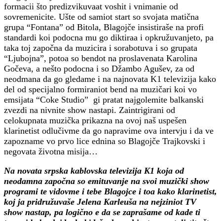
formacii što predizvikuvaat voshit i vnimanie od
sovremenicite. Ušte od samiot start so svojata matična
grupa “Fontana” od Bitola, Blagojče insistiraše na profi
standardi koi podocna mu go diktiraa i opkružuvanjeto, pa
taka toj započna da muzicira i sorabotuva i so grupata
“Ljubojna”, potoa so bendot na proslavenata Karolina
Gočeva, a nešto podocna i so Džambo Agušev, za od
neodmana da go gledame i na najnovata K1 televizija kako
del od specijalno formiraniot bend na muzičari koi vo
emsijata “Coke Studio” gi pratat najgolemite balkanski
zvezdi na nivnite show nastapi. Zaintrigirani od
celokupnata muzička prikazna na ovoj naš uspešen
klarinetist odlučivme da go napravime ova intervju i da ve
zapozname vo prvo lice ednina so Blagojče Trajkovski i
negovata životna misija…
Na novata srpska kablovska televizija K1 koja od
neodamna započna so emituvanje na svoi muzički show
programi te vidovme i tebe Blagojce i toa kako klarinetist,
koj ja pridružuvaše Jelena Karleuša na nejziniot TV
show nastap, pa logično e da se zaprašame od kade ti