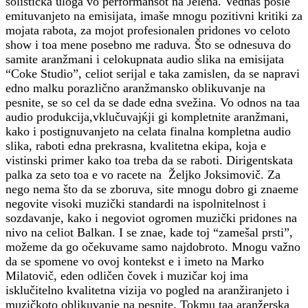
solistička uloga vo performansot na Jelena. Vednaš posle
emituvanjeto na emisijata, imaše mnogu pozitivni kritiki za
mojata rabota, za mojot profesionalen pridones vo celoto
show i toa mene posebno me raduva. Što se odnesuva do
samite aranžmani i celokupnata audio slika na emisijata
“Coke Studio”, celiot serijal e taka zamislen, da se napravi
edno malku porazlično aranžmansko oblikuvanje na
pesnite, se so cel da se dade edna svežina. Vo odnos na taa
audio produkcija,vklučuvajќji gi kompletnite aranžmani,
kako i postignuvanjeto na celata finalna kompletna audio
slika, raboti edna prekrasna, kvalitetna ekipa, koja e
vistinski primer kako toa treba da se raboti. Dirigentskata
palka za seto toa e vo racete na Željko Joksimovič. Za
nego nema što da se zboruva, site mnogu dobro gi znaeme
negovite visoki muzički standardi na ispolnitelnost i
sozdavanje, kako i negoviot ogromen muzički pridones na
nivo na celiot Balkan. I se znae, kade toj “zamešal prsti”,
možeme da go očekuvame samo najdobroto. Mnogu važno
da se spomene vo ovoj kontekst e i imeto na Marko
Milatovič, eden odličen čovek i muzičar koj ima
isklučitelno kvalitetna vizija vo pogled na aranžiranjeto i
muzičkoto oblikuvanje na pesnite. Tokmu taa aranžerska