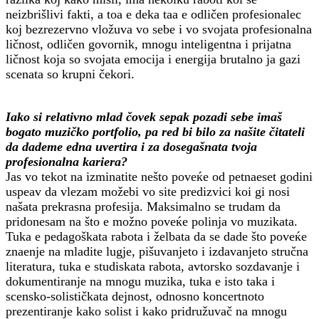
neizbrišlivi fakti, a toa e deka taa e odličen profesionalec
koj bezrezervno vložuva vo sebe i vo svojata profesionalna
ličnost, odličen govornik, mnogu inteligentna i prijatna
ličnost koja so svojata emocija i energija brutalno ja gazi
scenata so krupni čekori.
Iako si relativno mlad čovek sepak pozadi sebe imaš
bogato muzičko portfolio, pa red bi bilo za našite čitateli
da dademe edna uvertira i za dosegašnata tvoja
profesionalna kariera?
Jas vo tekot na izminatite nešto poveќe od petnaeset godini
uspeav da vlezam možebi vo site predizvici koi gi nosi
našata prekrasna profesija. Maksimalno se trudam da
pridonesam na što e možno poveќe polinja vo muzikata.
Tuka e pedagoškata rabota i želbata da se dade što poveќe
znaenje na mladite lugje, pišuvanjeto i izdavanjeto stručna
literatura, tuka e studiskata rabota, avtorsko sozdavanje i
dokumentiranje na mnogu muzika, tuka e isto taka i
scensko-solističkata dejnost, odnosno koncertnoto
prezentiranje kako solist i kako pridružuvač na mnogu