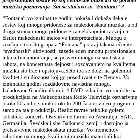
muzičko poznavanje. Što se slučuva so “Fontana” ?
“Fontana” vo izminatite godini pokaža i dokaža deka e
sostav koj mnogu pridonese za makedonskata muzika, a od
druga strana mnogu pridonese za celokupniot razvoj na
čistiot makedonski melos vo interpretacijata. Mnogu e
značajno toa što grupata “Fontana” pokraj takanarečenite
“svadbarski” aktivnosti, zazede eden mnogu profesionalen
tek na funkcioniranje, se posveti mnogu na studiskata
rabota, na koncertnata dejnost i sozdavanjeto na kvalitetna
muzika sto trae i opstojuva.Seto toa se dolži na golemiot
kvalitet i studioznost koj go poseduvaat site členovi. Vo
izminatite godini sozdadovme navistina mnogu.
Izdadovme 6 audio albumi, 4 DVD izdanija, vo ramkite na
produkcijata na Makedonskata Radio Televizija ostvarivme
okolu 50 audio snimki i okolu 200 časovi video programa
samo za taa produkcija. Realiziravme nekolku golemi
solistički koncerti. Ostvarivme turnei vo Avstralija, SAD,
Germanija, Švedska i site Balkanski zemji i dostojno ja
pretstavivme makedonskata muzika. Vo momentov
rabotime na mnogu kvalitetni muzički materijali koi