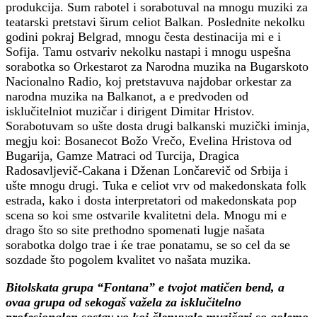
produkcija. Sum rabotel i sorabotuval na mnogu muziki za
teatarski pretstavi širum celiot Balkan. Poslednite nekolku
godini pokraj Belgrad, mnogu česta destinacija mi e i
Sofija. Tamu ostvariv nekolku nastapi i mnogu uspešna
sorabotka so Orkestarot za Narodna muzika na Bugarskoto
Nacionalno Radio, koj pretstavuva najdobar orkestar za
narodna muzika na Balkanot, a e predvoden od
isklučitelniot muzičar i dirigent Dimitar Hristov.
Sorabotuvam so ušte dosta drugi balkanski muzički iminja,
megju koi: Bosanecot Božo Vrečo, Evelina Hristova od
Bugarija, Gamze Matraci od Turcija, Dragica
Radosavljevič-Cakana i Dženan Lončarevič od Srbija i
ušte mnogu drugi. Tuka e celiot vrv od makedonskata folk
estrada, kako i dosta interpretatori od makedonskata pop
scena so koi sme ostvarile kvalitetni dela. Mnogu mi e
drago što so site prethodno spomenati lugje našata
sorabotka dolgo trae i ќe trae ponatamu, se so cel da se
sozdade što pogolem kvalitet vo našata muzika.
Bitolskata grupa “Fontana” e tvojot matičen bend, a
ovaa grupa od sekogaš važela za isklučitelno
profesionalen sostav vo koj členuvale muzičari so golemo