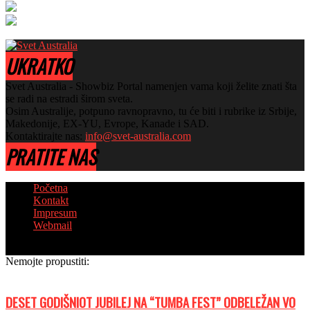
UKRATKO
Svet Australia - Showbiz Portal namenjen vama koji želite znati šta
se radi na estradi širom sveta.
Osim Australije, potpuno ravnopravno, tu će biti i rubrike iz Srbije,
Makedonije, EX-YU, Evrope, Kanade i SAD.
Kontaktirajte nas:
info@svet-australia.com
PRATITE NAS
Početna
Kontakt
Impresum
Webmail
© Copyright 2018 - Sva prava zadržana
Nemojte propustiti:
DESET GODIŠNIOT JUBILEJ NA “TUMBA FEST” ODBELEŽAN VO