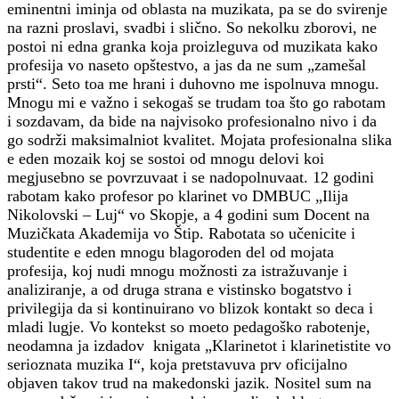
eminentni iminja od oblasta na muzikata, pa se do svirenje
na razni proslavi, svadbi i slično. So nekolku zborovi, ne
postoi ni edna granka koja proizleguva od muzikata kako
profesija vo naseto opštestvo, a jas da ne sum „zamešal
prsti“. Seto toa me hrani i duhovno me ispolnuva mnogu.
Mnogu mi e važno i sekogaš se trudam toa što go rabotam
i sozdavam, da bide na najvisoko profesionalno nivo i da
go sodrži maksimalniot kvalitet. Mojata profesionalna slika
e eden mozaik koj se sostoi od mnogu delovi koi
megjusebno se povrzuvaat i se nadopolnuvaat. 12 godini
rabotam kako profesor po klarinet vo DMBUC „Ilija
Nikolovski – Luj“ vo Skopje, a 4 godini sum Docent na
Muzičkata Akademija vo Štip. Rabotata so učenicite i
studentite e eden mnogu blagoroden del od mojata
profesija, koj nudi mnogu možnosti za istražuvanje i
analiziranje, a od druga strana e vistinsko bogatstvo i
privilegija da si kontinuirano vo blizok kontakt so deca i
mladi lugje. Vo kontekst so moeto pedagoško rabotenje,
neodamna ja izdadov knigata „Klarinetot i klarinetistite vo
serioznata muzika I“, koja pretstavuva prv oficijalno
objaven takov trud na makedonski jazik. Nositel sum na