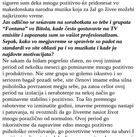
siguren sum deka mnogu pozitivno ќe pridonesat vo
makedonskata narodna muzika koja za žal go živee možebi
najkriznoto vreme.
Jas odlično se seќavam na sorabotkata so tebe i grupata
“Fontana” vo Bitola, kade često gostuvavte na TV
emisiite i zapoznata sum so vašiot profesionalizam.
Sepak, kako vo megjuvreme se spravivte so padot na
standardi vo site oblasti pa i vo muzikata i kade ja
najdovte motivacijata?
Ne sakam da bidam pogrešno sfaten, no ovoj izminat
period od nekolku meseci go pominavme mnogu pozitivno
i produktivno. Nie sme grupa so golemo iskustvo i so
seriozen bagaž pozadi sebe, site členovi imame edna silna
psihološka povrzanost megju sebe, pa zatoa celiot ovoj
period na izolacija i nerabotenje na nekoj način go
pominavme stabilno i pozitivno. Toa što premnogu
rabotevme vo izminatite godini, imavme premnogu nastapi
i patuvanja, ni ovozmoži da go živeeme nasiot život
mnogu porazlično od normalno. Ovoj period go
iskoristivme da napravime edno mnogu pozitivno
psihološko osvežuvanje, go posvetivme vremeto na ubavi I