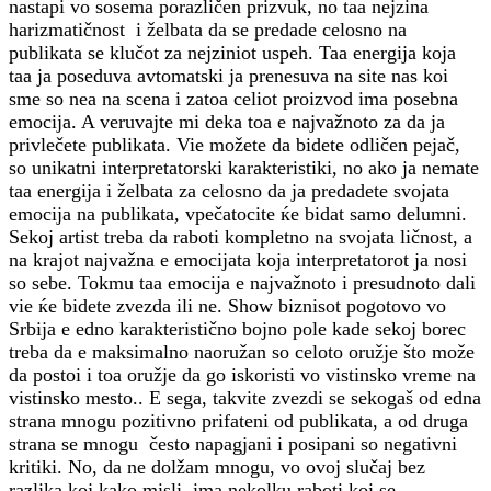
nastapi vo sosema porazličen prizvuk, no taa nejzina
harizmatičnost i želbata da se predade celosno na
publikata se klučot za nejziniot uspeh. Taa energija koja
taa ja poseduva avtomatski ja prenesuva na site nas koi
sme so nea na scena i zatoa celiot proizvod ima posebna
emocija. A veruvajte mi deka toa e najvažnoto za da ja
privlečete publikata. Vie možete da bidete odličen pejač,
so unikatni interpretatorski karakteristiki, no ako ja nemate
taa energija i želbata za celosno da ja predadete svojata
emocija na publikata, vpečatocite ќe bidat samo delumni.
Sekoj artist treba da raboti kompletno na svojata ličnost, a
na krajot najvažna e emocijata koja interpretatorot ja nosi
so sebe. Tokmu taa emocija e najvažnoto i presudnoto dali
vie ќe bidete zvezda ili ne. Show biznisot pogotovo vo
Srbija e edno karakteristično bojno pole kade sekoj borec
treba da e maksimalno naoružan so celoto oružje što može
da postoi i toa oružje da go iskoristi vo vistinsko vreme na
vistinsko mesto.. E sega, takvite zvezdi se sekogaš od edna
strana mnogu pozitivno prifateni od publikata, a od druga
strana se mnogu često napagjani i posipani so negativni
kritiki. No, da ne dolžam mnogu, vo ovoj slučaj bez
razlika koj kako misli, ima nekolku raboti koi se